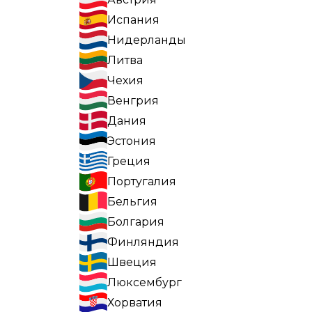
Испания
Нидерланды
Литва
Чехия
Венгрия
Дания
Эстония
Греция
Португалия
Бельгия
Болгария
Финляндия
Швеция
Люксембург
Хорватия