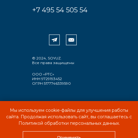
+7 495 54 505 54
© 2024, SOYUZ.
Все права защищены
ООО «РТС»
ИНН 9729193452
ОГРН 5177746339590
Мы используем cookie-файлы для улучшения работы
ПОЛИТИКА КОНФИДЕНЦИАЛЬНОСТИ
сайта. Продолжая использовать сайт, вы соглашаетесь с
ПОЛЬЗОВАТЕЛЬСКОЕ СОГЛАШЕНИЕ
Политикой обработки персональных данных.
Применить