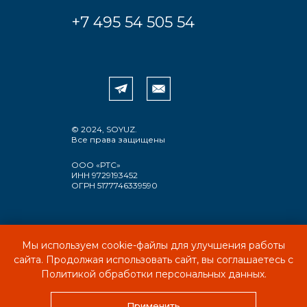
+7 495 54 505 54
© 2024, SOYUZ.
Все права защищены
ООО «РТС»
ИНН 9729193452
ОГРН 5177746339590
Мы используем cookie-файлы для улучшения работы
ПОЛИТИКА КОНФИДЕНЦИАЛЬНОСТИ
сайта. Продолжая использовать сайт, вы соглашаетесь с
ПОЛЬЗОВАТЕЛЬСКОЕ СОГЛАШЕНИЕ
Политикой обработки персональных данных.
Применить