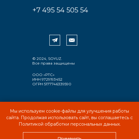
+7 495 54 505 54
© 2024, SOYUZ.
Все права защищены
ООО «РТС»
ИНН 9729193452
ОГРН 5177746339590
Мы используем cookie-файлы для улучшения работы
ПОЛИТИКА КОНФИДЕНЦИАЛЬНОСТИ
сайта. Продолжая использовать сайт, вы соглашаетесь с
ПОЛЬЗОВАТЕЛЬСКОЕ СОГЛАШЕНИЕ
Политикой обработки персональных данных.
Применить