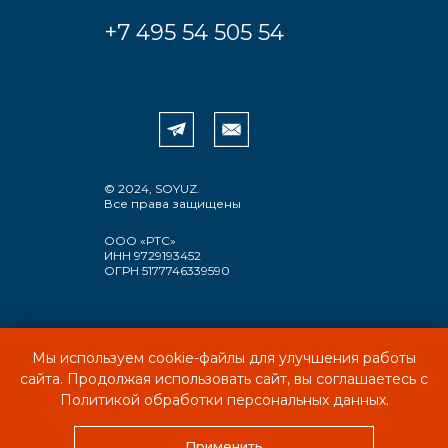
+7 495 54 505 54
© 2024, SOYUZ.
Все права защищены
ООО «РТС»
ИНН 9729193452
ОГРН 5177746339590
Мы используем cookie-файлы для улучшения работы
ПОЛИТИКА КОНФИДЕНЦИАЛЬНОСТИ
сайта. Продолжая использовать сайт, вы соглашаетесь с
ПОЛЬЗОВАТЕЛЬСКОЕ СОГЛАШЕНИЕ
Политикой обработки персональных данных.
Применить