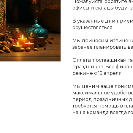
Пожалуйста, обратите вн
офисы и склады будут 
В указанные дни прием 
осуществляться.
Мы приносим извинени
заранее планировать в
Оплаты поставщикам та
праздников. Все финан
режиме с 15 апреля.
Мы ценим ваше понима
максимальное удобство
период праздничных дн
требуется помощь в пл
наша команда всегда го