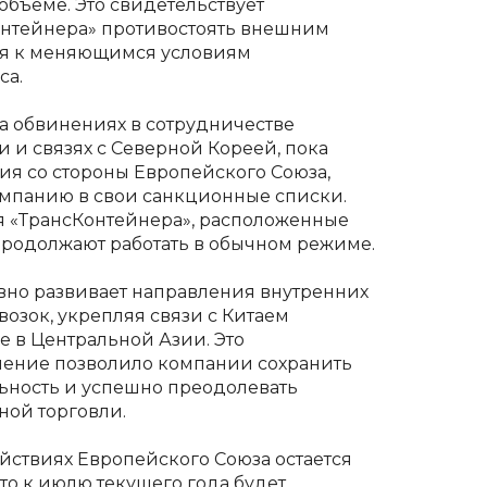
объеме. Это свидетельствует
онтейнера» противостоять внешним
ся к меняющимся условиям
са.
а обвинениях в сотрудничестве
 и связях с Северной Кореей, пока
я со стороны Европейского Союза,
мпанию в свои санкционные списки.
 «ТрансКонтейнера», расположенные
продолжают работать в обычном режиме.
вно развивает направления внутренних
озок, укрепляя связи с Китаем
е в Центральной Азии. Это
ление позволило компании сохранить
ьность и успешно преодолевать
ой торговли.
йствиях Европейского Союза остается
то к июлю текущего года будет