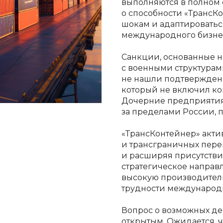
выполняются в полном 
о способности «ТрансК
шокам и адаптировать
международного бизне
Санкции, основанные н
с военными структурами
не нашли подтверждени
который не включил ко
Дочерние предприятия
за пределами России, 
«ТрансКонтейнер» акти
и трансграничных перев
и расширяя присутстви
стратегическое направ
высокую производител
трудности международн
Вопрос о возможных де
открытым. Ожидается, ч