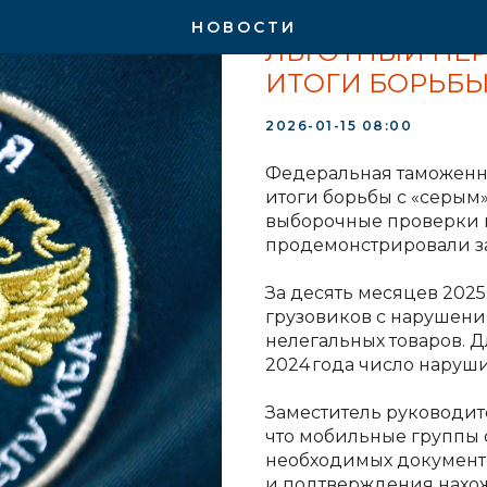
НОВОСТИ ОТРАСЛИ
НОВОСТИ
ЛЬГОТНЫЙ ПЕР
ИТОГИ БОРЬБЫ
2026-01-15 08:00
Федеральная таможенн
итоги борьбы с «серым
выборочные проверки н
продемонстрировали з
За десять месяцев 202
грузовиков с нарушения
нелегальных товаров. 
2024 года число наруши
Заместитель руководит
что мобильные группы 
необходимых документо
и подтверждения нахо