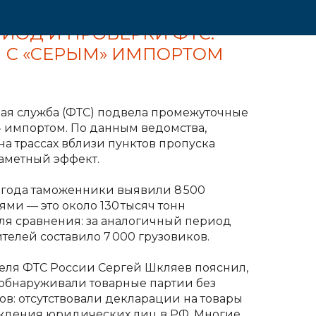
ИОД И ПРОВЕРКИ ФТС:
 С «СЕРЫМ» ИМПОРТОМ
ая служба (ФТС) подвела промежуточные
» импортом. По данным ведомства,
а трассах вблизи пунктов пропуска
аметный эффект.
5 года таможенники выявили 8 500
ми — это около 130 тысяч тонн
Для сравнения: за аналогичный период
телей составило 7 000 грузовиков.
еля ФТС России Сергей Шкляев пояснил,
обнаруживали товарные партии без
в: отсутствовали декларации на товары
ждения юридических лиц в РФ. Многие