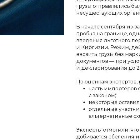
грузы отправлялись бы
несуществующих орган
В начале сентября из‑з
пробка на границе, од
введения льготного пер
и Киргизии. Режим, де
ввозить грузы без ма
документов — при усл
и декларирования до 2
По оценкам экспертов, 
часть импортёров 
с законом;
некоторые оставили
отдельные участни
альтернативные сх
Эксперты отметили, что
добивается обеления им